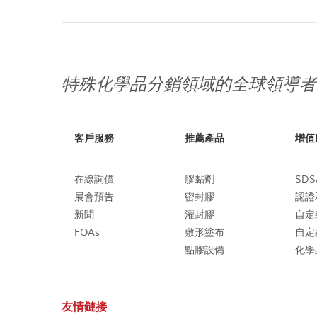
特殊化學品分銷領域的全球領導者
客戶服務
推薦產品
增值
在線詢價
膠黏劑
SDS
展會預告
密封膠
認證
新聞
灌封膠
自定
FQAs
敷形塗布
自定
點膠設備
化學
友情鏈接