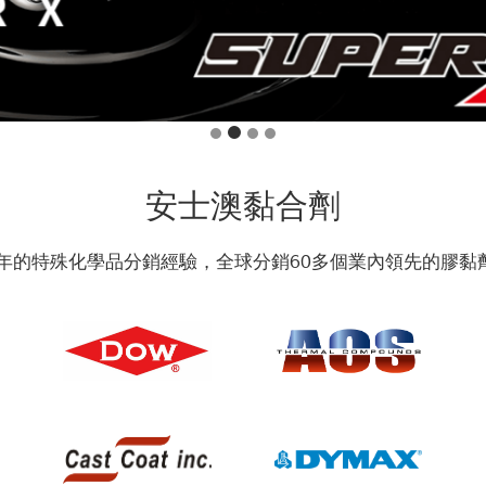
安士澳黏合劑
多年的特殊化學品分銷經驗，全球分銷60多個業內領先的膠黏