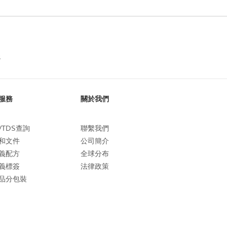
服務
關於我們
/TDS查詢
聯繫我們
和文件
公司簡介
義配方
全球分布
義標簽
法律政策
品分包裝