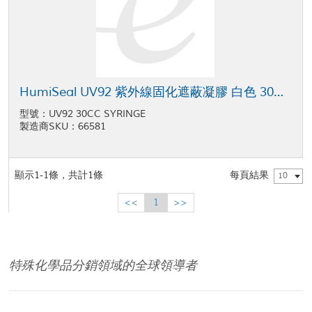
HumiSeal UV92 紫外線固化遮蔽凝膠 白色 30毫升 注射器
型號：UV92 30CC SYRINGE
製造商SKU：66581
顯示1-1條，共計1條
每頁結果
10
<<
1
>>
特殊化學品分銷領域的全球領導者