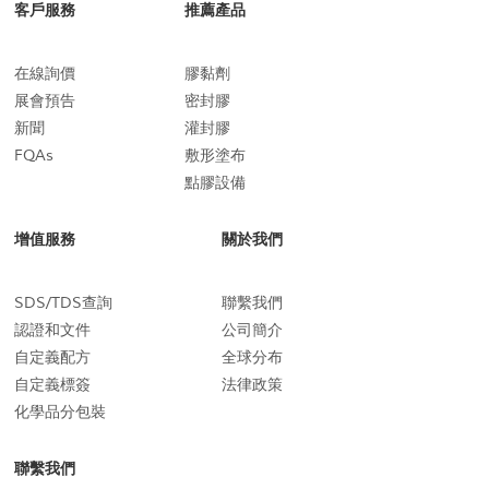
客戶服務
推薦產品
在線詢價
膠黏劑
展會預告
密封膠
新聞
灌封膠
FQAs
敷形塗布
點膠設備
增值服務
關於我們
SDS/TDS查詢
聯繫我們
認證和文件
公司簡介
自定義配方
全球分布
自定義標簽
法律政策
化學品分包裝
聯繫我們