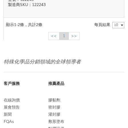
製造商SKU：122243
顯示1-2條，共計2條
每頁結果
10
<<
1
>>
特殊化學品分銷領域的全球領導者
客戶服務
推薦產品
在線詢價
膠黏劑
展會預告
密封膠
新聞
灌封膠
FQAs
敷形塗布