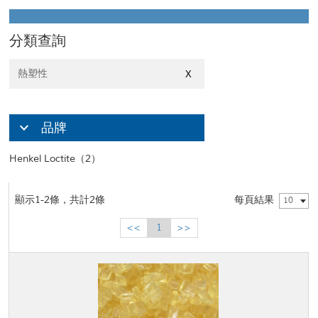
分類查詢
熱塑性
X
品牌
Henkel Loctite（2）
顯示1-2條，共計2條
每頁結果
10
<<
1
>>