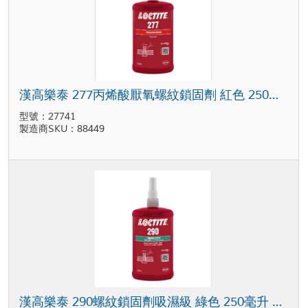
漢高樂泰 277丙烯酸厭氧螺紋鎖固劑 紅色 250毫升 瓶裝
型號：27741
製造商SKU：88449
漢高樂泰 290螺紋鎖固劑吸濕級 綠色 250毫升 瓶裝