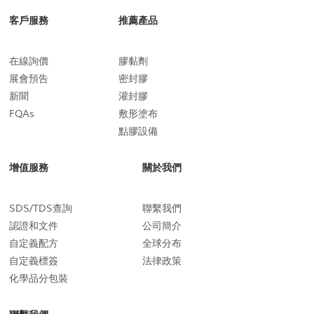
客戶服務
推薦產品
在線詢價
膠黏劑
展會預告
密封膠
新聞
灌封膠
FQAs
敷形塗布
點膠設備
增值服務
關於我們
SDS/TDS查詢
聯繫我們
認證和文件
公司簡介
自定義配方
全球分布
自定義標簽
法律政策
化學品分包裝