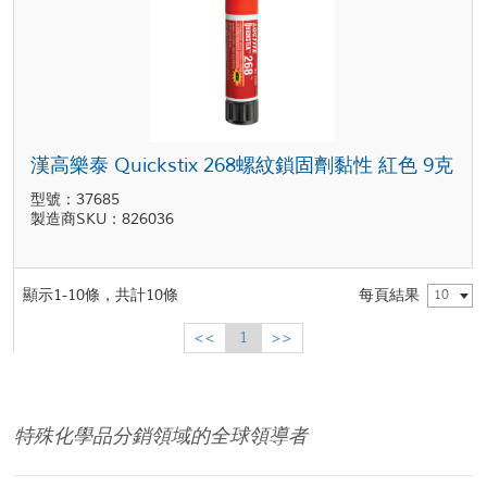
漢高樂泰 Quickstix 268螺紋鎖固劑黏性 紅色 9克
型號：37685
製造商SKU：826036
顯示1-10條，共計10條
每頁結果
10
<<
1
>>
特殊化學品分銷領域的全球領導者