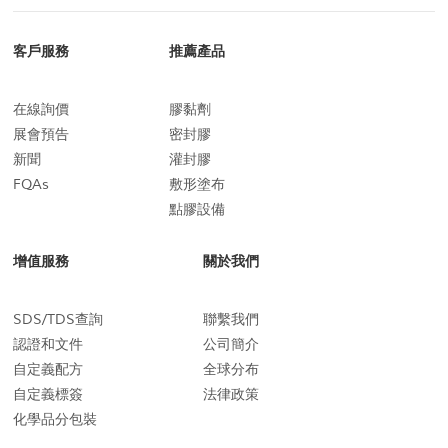
客戶服務
推薦產品
在線詢價
膠黏劑
展會預告
密封膠
新聞
灌封膠
FQAs
敷形塗布
點膠設備
增值服務
關於我們
SDS/TDS查詢
聯繫我們
認證和文件
公司簡介
自定義配方
全球分布
自定義標簽
法律政策
化學品分包裝