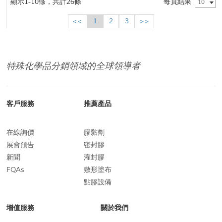
顯示1-10條，共計26條
每頁結果
10
<<
1
2
3
>>
特殊化學品分銷領域的全球領導者
客戶服務
推薦產品
在線詢價
膠黏劑
展會預告
密封膠
新聞
灌封膠
FQAs
敷形塗布
點膠設備
增值服務
關於我們