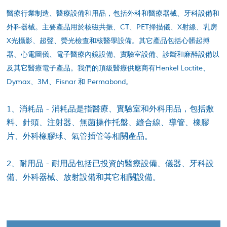
醫療行業制造、醫療設備和用品，包括外科和醫療器械、牙科設備和
外科器械。主要產品用於核磁共振、CT、PET掃描儀、X射線、乳房
X光攝影、超聲、熒光檢查和核醫學設備。其它產品包括心髒起搏
器、心電圖儀、電子醫療內鏡設備、實驗室設備、診斷和麻醉設備以
及其它醫療電子產品。我們的頂級醫療供應商有Henkel Loctite、
Dymax、3M、Fisnar 和 Permabond。
1、消耗品 - 消耗品是指醫療、實驗室和外科用品，包括敷
料、針頭、注射器、無菌操作托盤、縫合線、導管、橡膠
片、外科橡膠球、氣管插管等相關產品。
2、耐用品 - 耐用品包括已投資的醫療設備、儀器、牙科設
備、外科器械、放射設備和其它相關設備。