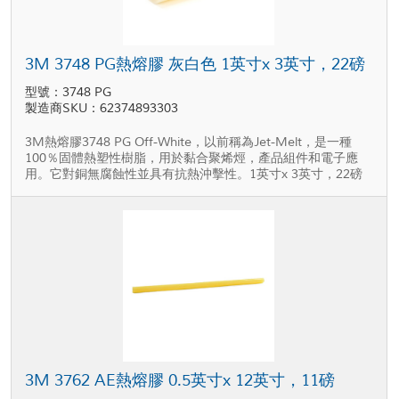
3M 3748 PG熱熔膠 灰白色 1英寸x 3英寸，22磅
型號：3748 PG
製造商SKU：62374893303
3M熱熔膠3748 PG Off-White，以前稱為Jet-Melt，是一種
100％固體熱塑性樹脂，用於黏合聚烯烴，產品組件和電子應
用。它對銅無腐蝕性並具有抗熱沖擊性。1英寸x 3英寸，22磅
3M 3762 AE熱熔膠 0.5英寸x 12英寸，11磅