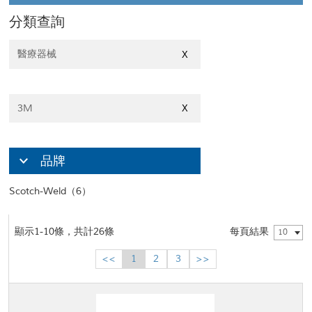
分類查詢
醫療器械
X
3M
X
品牌
Scotch-Weld（6）
顯示1-10條，共計26條
每頁結果
10
<<
1
2
3
>>