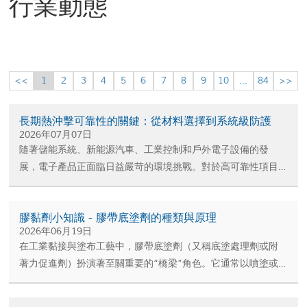
行業動態
<<
1
2
3
4
5
6
7
8
9
10
...
84
>>
長期熱沖擊可靠性的關鍵：從材料選擇到系統級防護
2026年07月07日
隨著儲能系統、新能源汽車、工業控制和戶外電子設備的發
展，電子產品正面臨日益嚴苛的環境挑戰。對於高可靠性項目
而言，-40℃低溫啟動、85℃以上持續運行以及長達10年以上的
壽命要求已成為常態。在項目驗證階段，熱沖擊測試1000次、
膠黏劑小知識 - 膠帶底塗劑的種類與原理
2000次甚至3000次循環的要求被頻繁提出。
2026年06月19日
在工業黏接與塗布工藝中，膠帶底塗劑（又稱底塗處理劑或附
著力促進劑）扮演著至關重要的“橋梁”角色。它通常以噴塗或
塗刷的方式施工於基材表面，能夠有效潤濕底材，輔助增強底
材與膠水之間的黏接力，從而大幅提升黏接的牢靠度與耐久