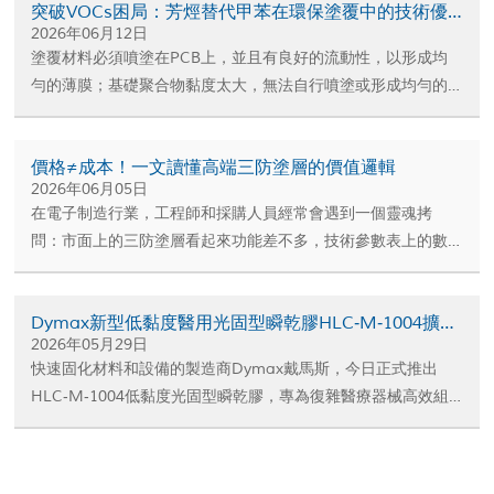
突破VOCs困局：芳烴替代甲苯在環保塗覆中的技術優化方案
性。部分底塗劑在固化後會形成一定厚度的膜層，而部分則僅
2026年06月12日
作為表面處理劑存在。
塗覆材料必須噴塗在PCB上，並且有良好的流動性，以形成均
勻的薄膜；基礎聚合物黏度太大，無法自行噴塗或形成均勻的
薄膜。
價格≠成本！一文讀懂高端三防塗層的價值邏輯
2026年06月05日
在電子制造行業，工程師和採購人員經常會遇到一個靈魂拷
問：市面上的三防塗層看起來功能差不多，技術參數表上的數
據也十分接近，為什麼不同品牌、不同體系的產品價格卻存在
明顯差異？難道僅僅是因為品牌溢價嗎？
Dymax新型低黏度醫用光固型瞬乾膠HLC‑M‑1004擴充HLC™產品體系
2026年05月29日
快速固化材料和設備的製造商Dymax戴馬斯，今日正式推出
HLC‑M‑1004低黏度光固型瞬乾膠，專為復雜醫療器械高效組
裝量身打造。