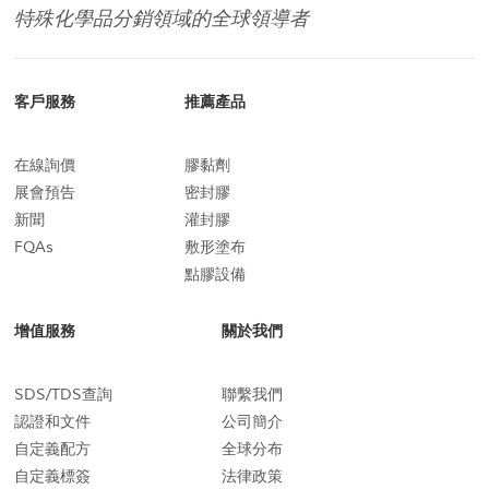
特殊化學品分銷領域的全球領導者
客戶服務
推薦產品
在線詢價
膠黏劑
展會預告
密封膠
新聞
灌封膠
FQAs
敷形塗布
點膠設備
增值服務
關於我們
SDS/TDS查詢
聯繫我們
認證和文件
公司簡介
自定義配方
全球分布
自定義標簽
法律政策