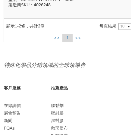
製造商SKU：4026248
顯示1-2條，共計2條
每頁結果
10
<<
1
>>
特殊化學品分銷領域的全球領導者
客戶服務
推薦產品
在線詢價
膠黏劑
展會預告
密封膠
新聞
灌封膠
FQAs
敷形塗布