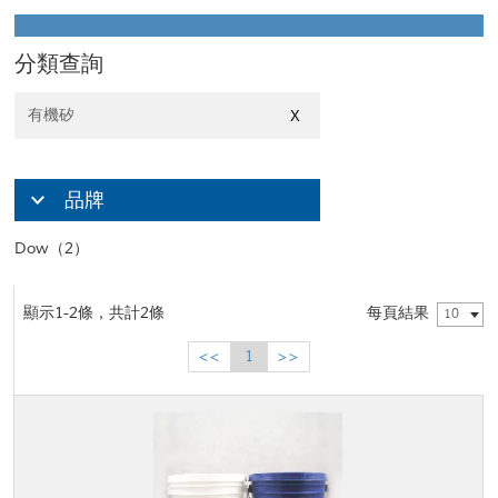
分類查詢
有機矽
X
品牌
Dow（2）
顯示1-2條，共計2條
每頁結果
10
<<
1
>>