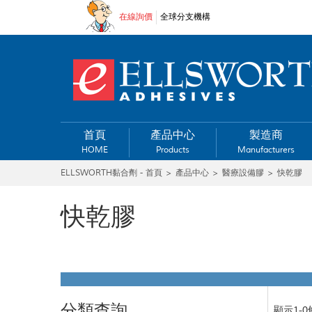
在線詢價
全球分支機構
首頁
產品中心
製造商
HOME
Products
Manufacturers
ELLSWORTH黏合劑 - 首頁
>
產品中心
>
醫療設備膠
>
快乾膠
快乾膠
分類查詢
顯示1-