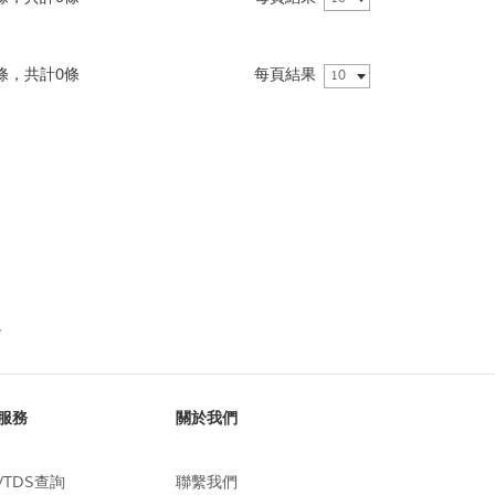
0條，共計0條
每頁結果
10
服務
關於我們
/TDS查詢
聯繫我們