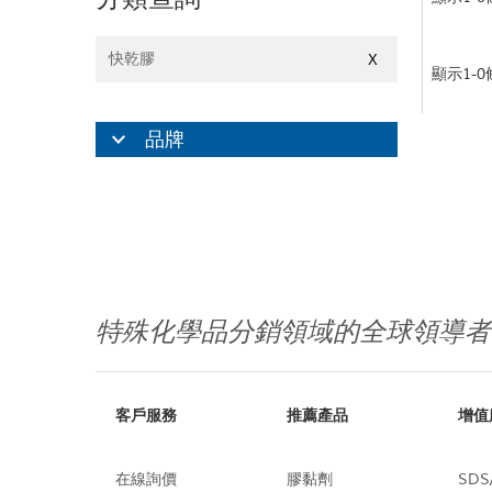
快乾膠
X
顯示1-
品牌
特殊化學品分銷領域的全球領導者
客戶服務
推薦產品
增值
在線詢價
膠黏劑
SDS