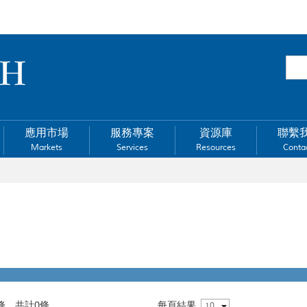
應用市場
服務專案
資源庫
聯繫
Markets
Services
Resources
Conta
0條，共計0條
每頁結果
10