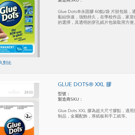
製造商SKU：
Glue Dots®永固膠 60點/袋 片
黏結快速，強勁持久，在學校作品，家居
的選擇，其透明的穿孔紙片包裝取用方便
入對比
GLUE DOTS® XXL 膠
型號：
製造商SKU：
Glue Dots XXL 膠為超大尺寸膠
制品，金屬配飾，厚紙板和手工紙等。