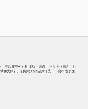
穿孔紙片裝，該款膠點使黏貼海報，圖表，照片上到牆面，抽
膠帶和大頭針。剝離輕易移除無汙染，不會損壞表面。