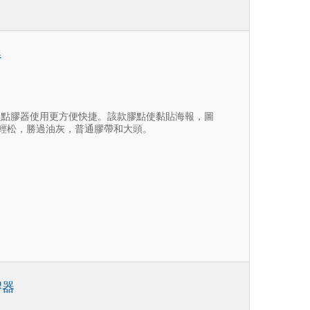
器
個，配合點膠器使用更方便快捷。該款膠點使黏貼海報，圖
輕松，勝過油灰，普通膠帶和大頭。
膠器