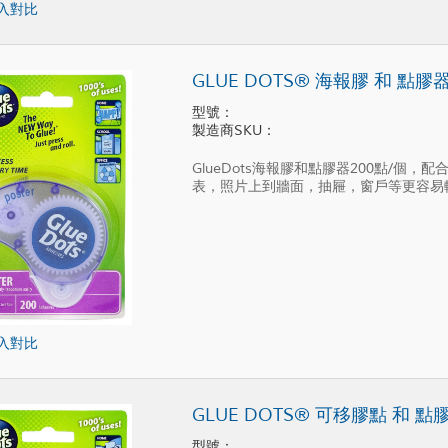
入對比
GLUE DOTS® 海報膠 和 點膠
型號：
製造商SKU：
GlueDots海報膠和點膠器200點/
表，照片上到牆面，抽屜，窗戶等更容易
入對比
GLUE DOTS® 可移膠點 和 點
型號：