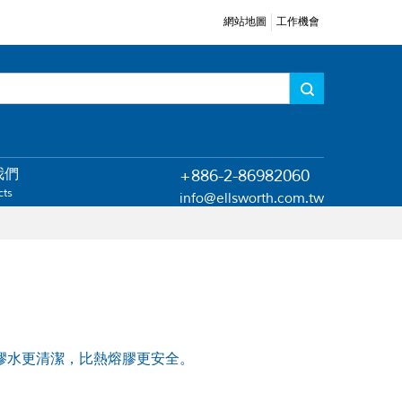
網站地圖
工作機會
我們
+886-2-86982060
cts
info@ellsworth.com.tw
體膠水更清潔，比熱熔膠更安全。