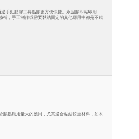
狀包裝，通過手動點膠工具點膠更方便快捷。永固膠即黏即用，
修補，手工制作或需要黏結固定的其他應用中都是不錯
。
點，適用於膠點應用量大的應用，尤其適合黏結較重材料，如木