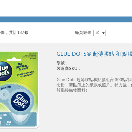
0條，共計137條
每頁結果
10
GLUE DOTS® 超薄膠點 和 點
型號：
製造商SKU：
Glue Dots 超薄膠點和點膠組合 30
念冊，剪貼簿上的紙張或照片。黏力強，
於黏接織物面料）