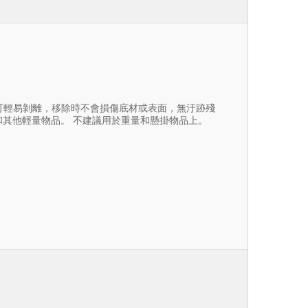
此款膠點可輕易剝離，移除時不會損傷底材或表面，無汙跡殘
照片和其他輕量物品。 不建議用於重量和懸掛物品上。