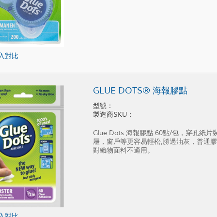
入對比
GLUE DOTS® 海報膠點
型號：
製造商SKU：
Glue Dots 海報膠點 60點/包，
屜，窗戶等更容易輕松,勝過油灰，普通
對織物面料不適用。
入對比