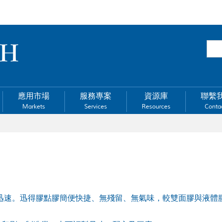
應用市場
服務專案
資源庫
聯繫
Markets
Services
Resources
Conta
，清潔迅速。迅得膠點膠簡便快捷、無殘留、無氣味，較雙面膠與液