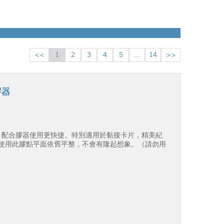
<<
1
2
3
4
5
...
14
>>
膠器
0點/個 配合膠器使用更快捷。特別適用於黏接卡片，精美紀
使用此膠點平面依舊平整，不會有隆起想象。（請勿用