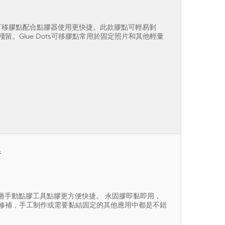
點/個,可移膠點配合點膠器使用更快捷。此款膠點可輕易剝
。Glue Dots可移膠點常用於固定照片和其他輕量
器
/個，通過手動點膠工具點膠更方便快捷。 永固膠即黏即用，
修補，手工制作或需要黏結固定的其他應用中都是不錯