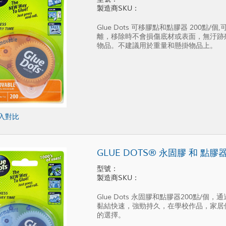
製造商SKU：
Glue Dots 可移膠點和點膠器 200
離，移除時不會損傷底材或表面，無汙跡殘留
物品。不建議用於重量和懸掛物品上。
入對比
GLUE DOTS® 永固膠 和 點膠
型號：
製造商SKU：
Glue Dots 永固膠和點膠器200點
黏結快速，強勁持久，在學校作品，家居
的選擇。