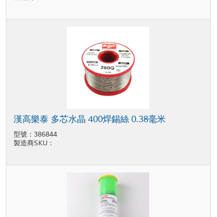
漢高樂泰 多芯水晶 400焊錫絲 0.38毫米
型號：386844
製造商SKU：