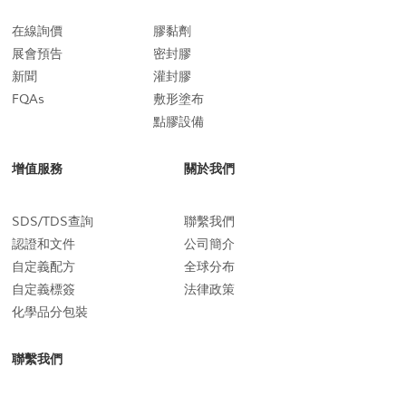
在線詢價
膠黏劑
展會預告
密封膠
新聞
灌封膠
FQAs
敷形塗布
點膠設備
增值服務
關於我們
SDS/TDS查詢
聯繫我們
認證和文件
公司簡介
自定義配方
全球分布
自定義標簽
法律政策
化學品分包裝
聯繫我們