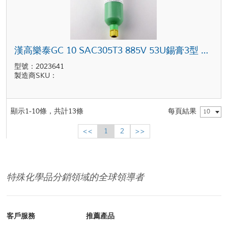
漢高樂泰GC 10 SAC305T3 885V 53U錫膏3型 灰色 600克 Semco 卡筒包裝
型號：2023641
製造商SKU：
顯示1-10條，共計13條
每頁結果
10
<<
1
2
>>
特殊化學品分銷領域的全球領導者
客戶服務
推薦產品